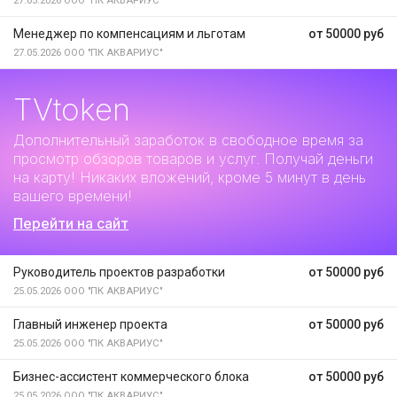
27.05.2026
ООО "ПК АКВАРИУС"
Менеджер по компенсациям и льготам
от 50000 руб
27.05.2026
ООО "ПК АКВАРИУС"
TVtoken
Дополнительный заработок
в свободное время за
просмотр обзоров товаров и услуг. Получай деньги
на карту! Никаких вложений, кроме 5 минут в день
вашего времени!
Перейти на сайт
Руководитель проектов разработки
от 50000 руб
25.05.2026
ООО "ПК АКВАРИУС"
Главный инженер проекта
от 50000 руб
25.05.2026
ООО "ПК АКВАРИУС"
Бизнес-ассистент коммерческого блока
от 50000 руб
25.05.2026
ООО "ПК АКВАРИУС"