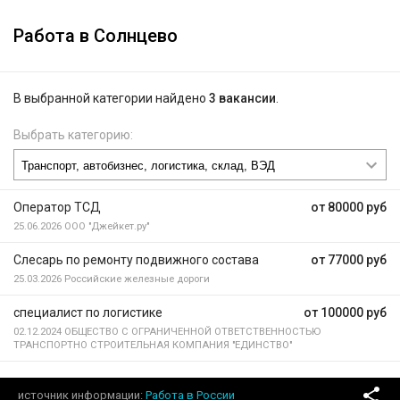
Работа в Солнцево
В выбранной категории найдено
3 вакансии
.
Выбрать категорию:
Оператор ТСД
от 80000 руб
25.06.2026
ООО "Джейкет.ру"
Слесарь по ремонту подвижного состава
от 77000 руб
25.03.2026
Российские железные дороги
специалист по логистике
от 100000 руб
02.12.2024
ОБЩЕСТВО С ОГРАНИЧЕННОЙ ОТВЕТСТВЕННОСТЬЮ
ТРАНСПОРТНО СТРОИТЕЛЬНАЯ КОМПАНИЯ "ЕДИНСТВО"
источник информации
Работа в России