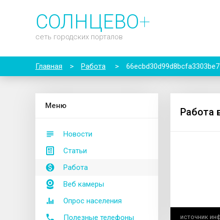
СОЛНЦЕВО
+
сеть городских порталов
Главная
>
Работа
>
66ecbd30d99d8bcfa3303be7
М
еню
Работа 
Новости
Статьи
Работа
Веб камеры
Опрос населения
Полезные телефоны
источник ин