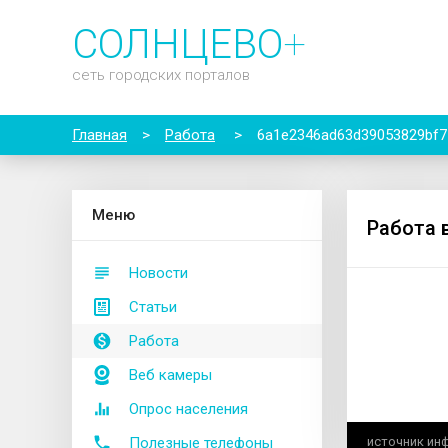
СОЛНЦЕВО
+
сеть городских порталов
Главная
>
Работа
>
6a1e2346ad63d39053829bf7
М
еню
Работа 
Новости
Статьи
Работа
Веб камеры
Опрос населения
Полезные телефоны
источник ин