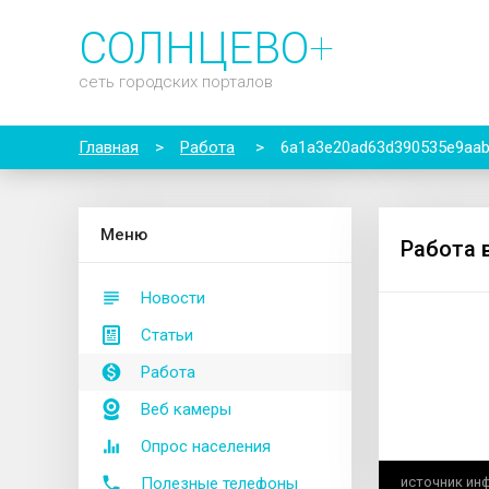
СОЛНЦЕВО
+
сеть городских порталов
Главная
>
Работа
>
6a1a3e20ad63d390535e9aa
М
еню
Работа 
Новости
Статьи
Работа
Веб камеры
Опрос населения
Полезные телефоны
источник ин