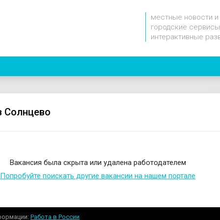
местные новости и
городские сервисы
интерактивные раз
b
в Солнцево
Вакансия была скрыта или удалена работодателем
Попробуйте поискать другие вакансии на нашем портале
формации
Работа в России