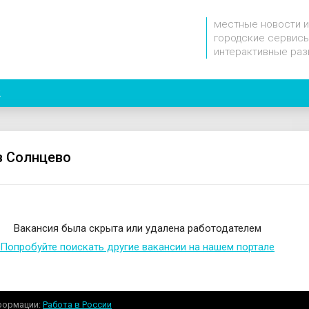
местные новости и
городские сервисы
интерактивные раз
2
в Солнцево
Вакансия была скрыта или удалена работодателем
Попробуйте поискать другие вакансии на нашем портале
формации
Работа в России