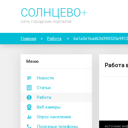
СОЛНЦЕВО
+
сеть городских порталов
Главная
>
Работа
>
6a1a3e1bad63d390535e991
М
еню
Работа 
Новости
Статьи
Работа
Веб камеры
Опрос населения
Полезные телефоны
источник ин