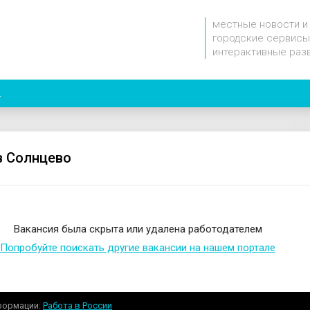
местные новости и
городские сервисы
интерактивные раз
2
в Солнцево
Вакансия была скрыта или удалена работодателем
Попробуйте поискать другие вакансии на нашем портале
формации
Работа в России