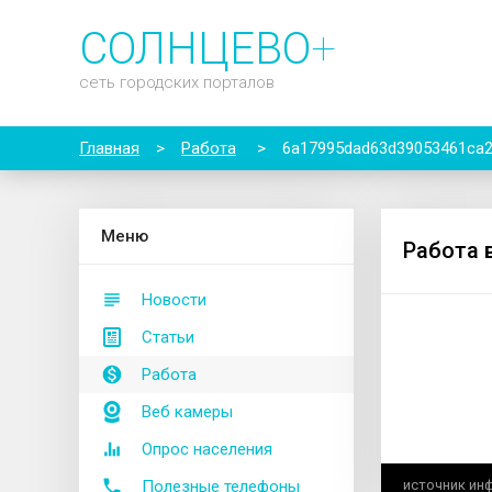
СОЛНЦЕВО
+
сеть городских порталов
Главная
>
Работа
>
6a17995dad63d39053461ca
М
еню
Работа 
Новости
Статьи
Работа
Веб камеры
Опрос населения
Полезные телефоны
источник ин