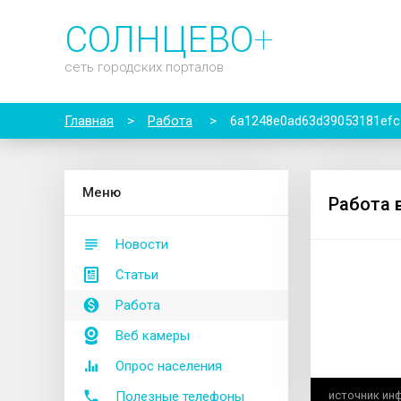
СОЛНЦЕВО
+
сеть городских порталов
Главная
>
Работа
>
6a1248e0ad63d39053181efc
М
еню
Работа 
Новости
Статьи
Работа
Веб камеры
Опрос населения
Полезные телефоны
источник ин