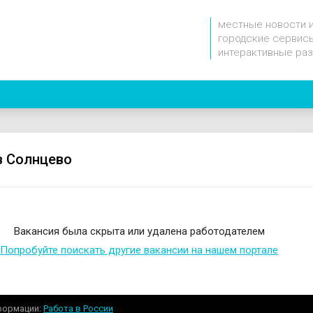
местные новости 
городские сервисы
интерактивные ра
в Солнцево
Вакансия была скрыта или удалена работодателем
Попробуйте поискать другие вакансии на нашем портале
формации
Работа в России