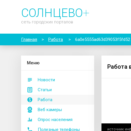
СОЛНЦЕВО
+
сеть городских порталов
Главная
>
Работа
>
6a0e5555ad63d39053f5fd52
М
еню
Работа 
Новости
Статьи
Работа
Веб камеры
Опрос населения
Полезные телефоны
источник ин