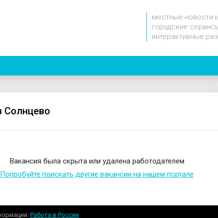
местные новости 
городские сервисы
интерактивные ра
1
в Солнцево
Вакансия была скрыта или удалена работодателем
Попробуйте поискать другие вакансии на нашем портале
формации
Работа в России