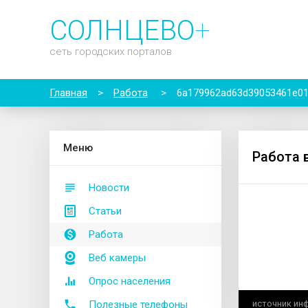
СОЛНЦЕВО
+
сеть городских порталов
Главная
>
Работа
>
6a179962ad63d39053461e0
М
еню
Работа 
Новости
Статьи
Работа
Веб камеры
Опрос населения
Полезные телефоны
источник ин