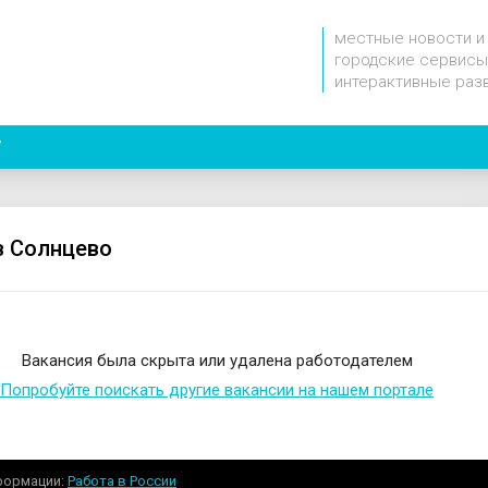
местные новости и
городские сервисы
интерактивные раз
7
в Солнцево
Вакансия была скрыта или удалена работодателем
Попробуйте поискать другие вакансии на нашем портале
формации
Работа в России