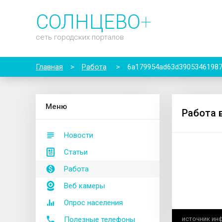
СОЛНЦЕВО
+
сеть городских порталов
Главная
>
Работа
>
6a179954ad63d3905346198
М
еню
Работа 
Новости
Статьи
Работа
Веб камеры
Опрос населения
Полезные телефоны
источник ин