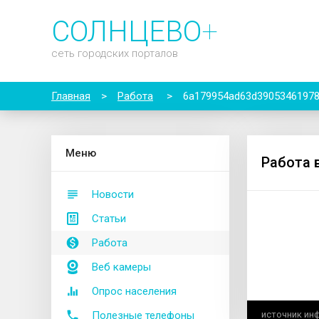
СОЛНЦЕВО
+
сеть городских порталов
Главная
>
Работа
>
6a179954ad63d3905346197
М
еню
Работа 
Новости
Статьи
Работа
Веб камеры
Опрос населения
Полезные телефоны
источник ин