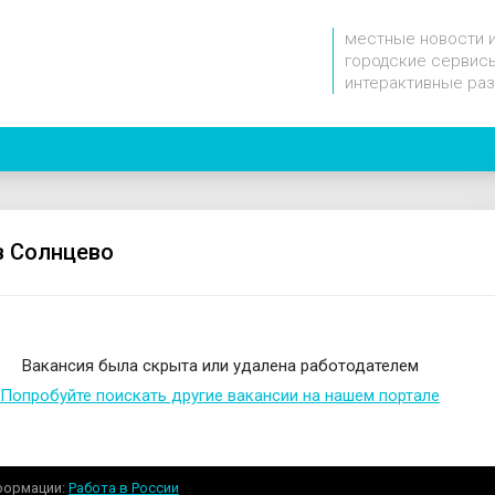
местные новости 
городские сервисы
интерактивные ра
8
в Солнцево
Вакансия была скрыта или удалена работодателем
Попробуйте поискать другие вакансии на нашем портале
формации
Работа в России