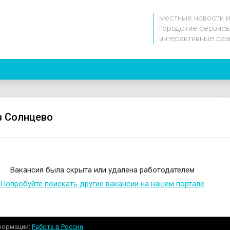
местные новости и
городские сервисы
интерактивные раз
0
в Солнцево
Вакансия была скрыта или удалена работодателем
Попробуйте поискать другие вакансии на нашем портале
формации
Работа в России