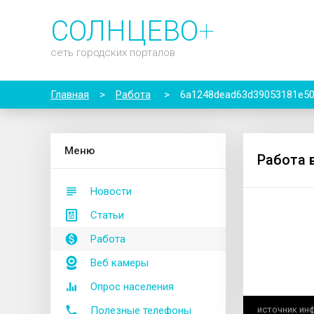
СОЛНЦЕВО
+
сеть городских порталов
Главная
>
Работа
>
6a1248dead63d39053181e5
М
еню
Работа 
Новости
Статьи
Работа
Веб камеры
Опрос населения
Полезные телефоны
источник ин